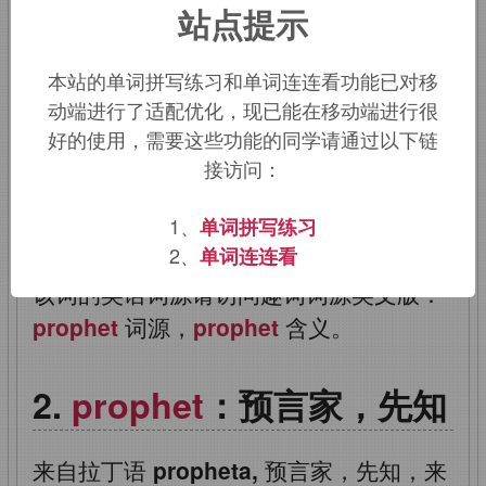
站点提示
来源于拉丁语
propheta,
意为传达上帝意
愿的人
,
可追溯至希腊语的
prophet-
;经
本站的单词拼写练习和单词连连看功能已对移
动端进行了适配优化，现已能在移动端进行很
由古法语传入英语;
propheta
由
pro-
(预
好的使用，需要这些功能的同学请通过以下链
先)和
pheta
(说)组成。
接访问：
词根词缀：
pro-
前
+
-phe-
说
+
t
→
提前
1、
单词拼写练习
说出来
2、
单词连连看
该词的英语词源请访问趣词词源英文版：
prophet
词源，
prophet
含义。
prophet
：预言家，先知
来自拉丁语
propheta,
预言家，先知，来