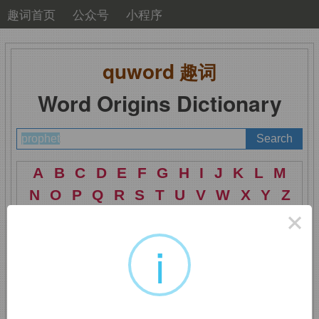
趣词首页
公众号
小程序
quword
趣词
Word Origins Dictionary
A
B
C
D
E
F
G
H
I
J
K
L
M
N
O
P
Q
R
S
T
U
V
W
X
Y
Z
×
i
prophet
：预言家，先
知；倡导者，主张者