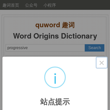
趣词首页
公众号
小程序
quword
趣词
Word Origins Dictionary
A
B
C
D
E
F
G
H
I
J
K
L
M
×
N
O
P
Q
R
S
T
U
V
W
X
Y
Z
i
progressive
：前进的，
站点提示
进步的，先进的；逐步的