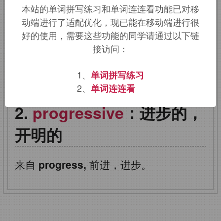
本站的单词拼写练习和单词连连看功能已对移
词根词缀：
pro-
前
+
-gress-
步
,
级
+
-
动端进行了适配优化，现已能在移动端进行很
ive
形容词词尾
好的使用，需要这些功能的同学请通过以下链
接访问：
该词的英语词源请访问趣词词源英文版：
1、
单词拼写练习
progressive
词源，
progressive
含义。
2、
单词连连看
progressive
：进步的，
开明的
来自
progress,
前进，进步。