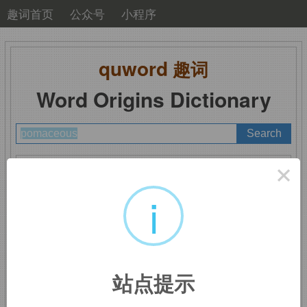
趣词首页
公众号
小程序
quword
趣词
Word Origins Dictionary
A
B
C
D
E
F
G
H
I
J
K
L
M
×
N
O
P
Q
R
S
T
U
V
W
X
Y
Z
i
pomaceous
：苹果的
站点提示
来自
pome,
苹果，
-aceous,
形容词后