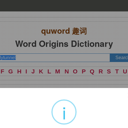
quword
趣词
Word Origins Dictionary
F
G
H
I
J
K
L
M
N
O
P
Q
R
S
T
U
i
法。