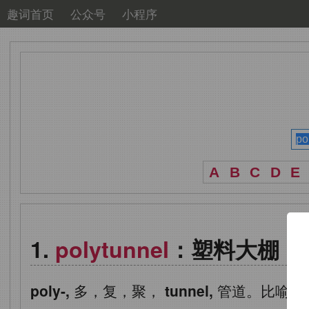
趣词首页
公众号
小程序
A
B
C
D
E
polytunnel
：塑料大棚
poly-,
多，复，聚，
tunnel,
管道。比喻用