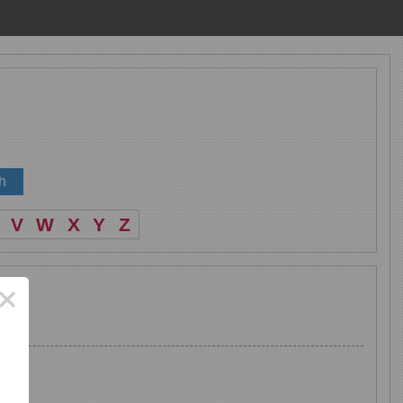
V
W
X
Y
Z
×