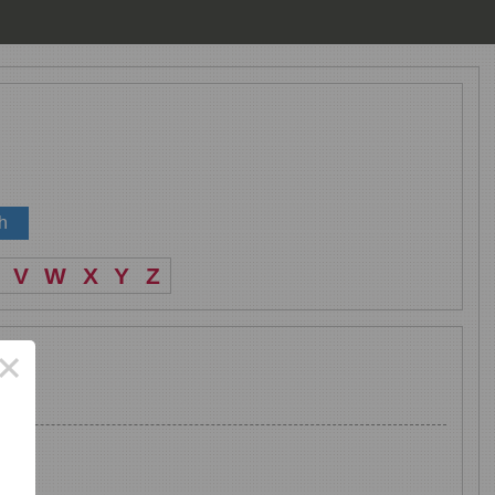
V
W
X
Y
Z
×