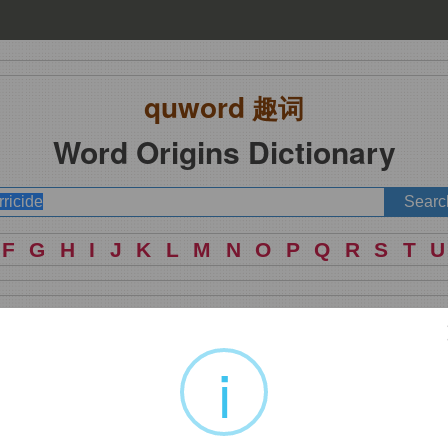
quword
趣词
Word Origins Dictionary
F
G
H
I
J
K
L
M
N
O
P
Q
R
S
T
U
逆罪
i
r,
父亲，
-cid,
杀，词源
herbicide,patricide.