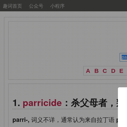
趣词首页
公众号
小程序
A
B
C
D
E
parricide
：杀父母者，叛
parri-,
词义不详，通常认为来自拉丁语
pate