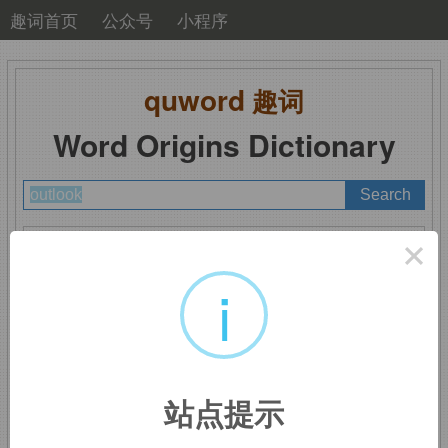
趣词首页
公众号
小程序
quword
趣词
Word Origins Dictionary
A
B
C
D
E
F
G
H
I
J
K
L
M
×
N
O
P
Q
R
S
T
U
V
W
X
Y
Z
i
outlook
：见解，观点；
站点提示
展望，前景；景色，风光