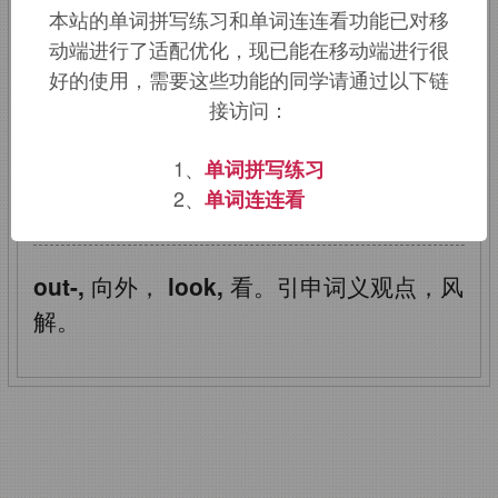
本站的单词拼写练习和单词连连看功能已对移
词根词缀：
out-
外
+
look
看
动端进行了适配优化，现已能在移动端进行很
好的使用，需要这些功能的同学请通过以下链
该词的英语词源请访问趣词词源英文版：
接访问：
outlook
词源，
outlook
含义。
1、
单词拼写练习
2、
单词连连看
outlook
：观点，见解
out-,
向外，
look,
看。引申词义观点，风
解。