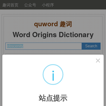
趣词首页
公众号
小程序
quword
趣词
Word Origins Dictionary
A
B
C
D
E
F
G
H
I
J
K
L
M
×
N
O
P
Q
R
S
T
U
V
W
X
Y
Z
i
obscenity
：淫秽，下流
站点提示
来自
obscene,
淫秽的，下流的。