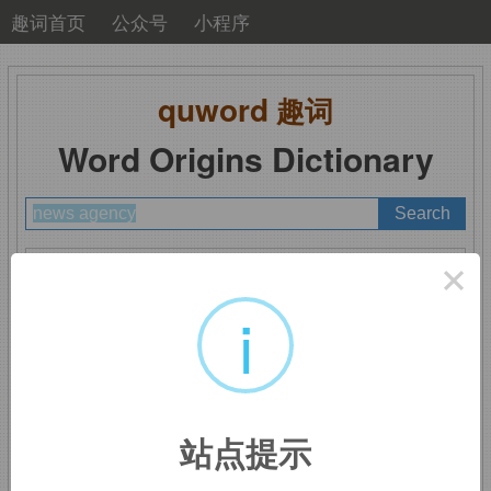
趣词首页
公众号
小程序
quword
趣词
Word Origins Dictionary
A
B
C
D
E
F
G
H
I
J
K
L
M
×
N
O
P
Q
R
S
T
U
V
W
X
Y
Z
i
news agency
：通讯社
站点提示
news,
新闻，
agency,
机构。