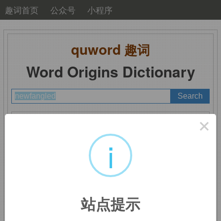
趣词首页
公众号
小程序
quword
趣词
Word Origins Dictionary
A
B
C
D
E
F
G
H
I
J
K
L
M
×
N
O
P
Q
R
S
T
U
V
W
X
Y
Z
i
newfangled
：新奇时髦
站点提示
的