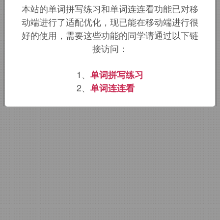
本站的单词拼写练习和单词连连看功能已对移
new,
新的，
fang,
牙齿，咬。引申词义咬
动端进行了适配优化，现已能在移动端进行很
住最新的，与时俱进的，新奇时髦的。
好的使用，需要这些功能的同学请通过以下链
接访问：
该词的英语词源请访问趣词词源英文版：
1、
单词拼写练习
newfangled
词源，
newfangled
含义。
2、
单词连连看