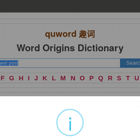
quword
趣词
Word Origins Dictionary
F
G
H
I
J
K
L
M
N
O
P
Q
R
S
T
U
i
结点，词源同
net,noose
，
-el,
小词后缀。用于