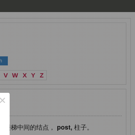
V
W
X
Y
Z
×
指楼梯中间的结点，
post,
柱子。