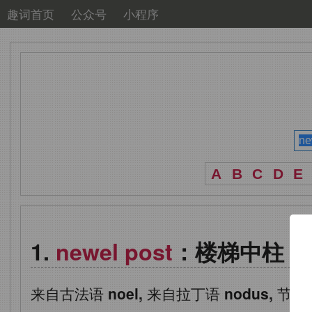
趣词首页
公众号
小程序
A
B
C
D
E
newel post
：楼梯中柱
来自古法语
noel,
来自拉丁语
nodus,
节，