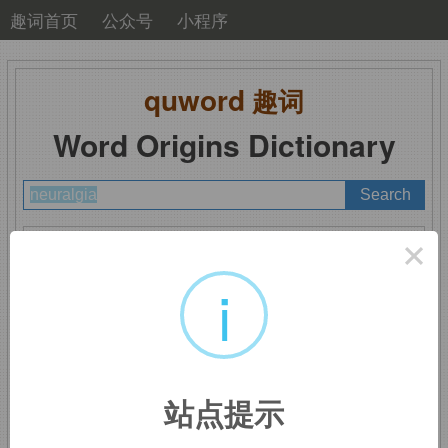
趣词首页
公众号
小程序
quword
趣词
Word Origins Dictionary
A
B
C
D
E
F
G
H
I
J
K
L
M
×
N
O
P
Q
R
S
T
U
V
W
X
Y
Z
i
neuralgia
：神经痛
站点提示
词根词缀：
-neur-
神经
+
alg
痛苦
+
-ia