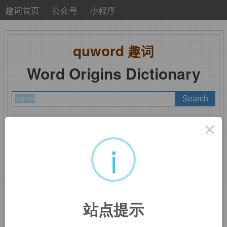
趣词首页
公众号
小程序
quword
趣词
Word Origins Dictionary
A
B
C
D
E
F
G
H
I
J
K
L
M
×
N
O
P
Q
R
S
T
U
V
W
X
Y
Z
i
navel
：肚脐
站点提示
来自
PIE
*
nobh,
肚脐，词源同