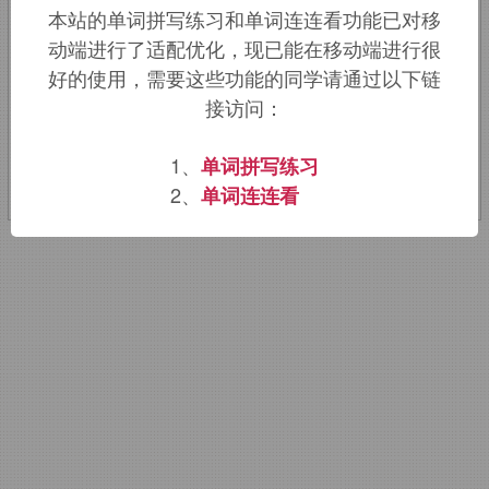
本站的单词拼写练习和单词连连看功能已对移
umbilicus,umbilical cord.
拼写比较
动端进行了适配优化，现已能在移动端进行很
nail,unguent.
好的使用，需要这些功能的同学请通过以下链
接访问：
该词的英语词源请访问趣词词源英文版：
navel
词源，
navel
含义。
1、
单词拼写练习
2、
单词连连看