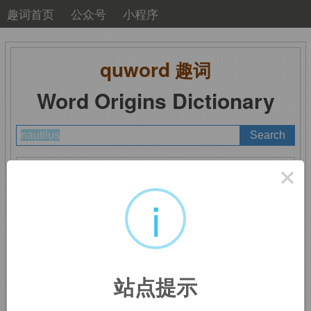
趣词首页
公众号
小程序
quword
趣词
Word Origins Dictionary
A
B
C
D
E
F
G
H
I
J
K
L
M
×
N
O
P
Q
R
S
T
U
V
W
X
Y
Z
i
nautilus
：鹦鹉螺
站点提示
来自拉丁语
naus,
船，词源同