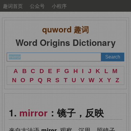
趣词首页
公众号
小程序
quword
趣词
Word Origins Dictionary
A
B
C
D
E
F
G
H
I
J
K
L
M
N
O
P
Q
R
S
T
U
V
W
X
Y
Z
mirror
：镜子，反映
来自古法语
mirer,
观察，沉思，照镜子，