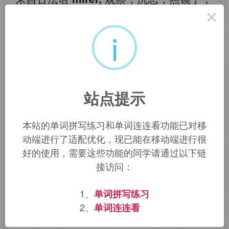
×
来自拉丁语
mirari,
惊叹，吃惊，词源同
smile,miracle.
因镜子在古代社会常常带
i
有神秘和迷信色彩，甚至打碎一面镜子都
会被认为是不祥之兆。引申词义反映，反
射。
站点提示
该词的英语词源请访问趣词词源英文版：
mirror
词源，
mirror
含义。
本站的单词拼写练习和单词连连看功能已对移
动端进行了适配优化，现已能在移动端进行很
mirror
：镜子
好的使用，需要这些功能的同学请通过以下链
接访问：
mirror
一词来源于拉丁词
miror
，意思
1、
单词拼写练习
是“羡慕”、“赞美”。镜子不就是制作来让人
2、
单词连连看
们进行自我欣赏的吗？