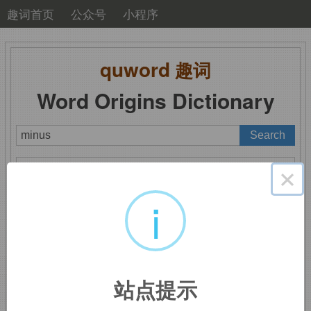
趣词首页
公众号
小程序
quword
趣词
Word Origins Dictionary
A
B
C
D
E
F
G
H
I
J
K
L
M
×
N
O
P
Q
R
S
T
U
V
W
X
Y
Z
i
minus
：减号，负值
站点提示
来自拉丁语
minus,
较小的，较少的，来