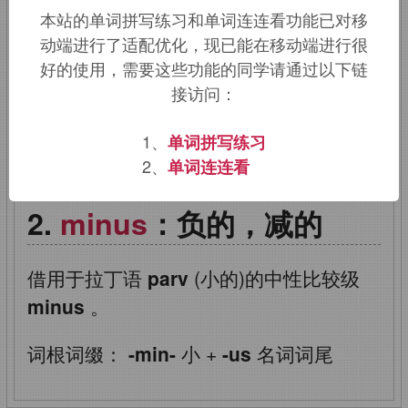
本站的单词拼写练习和单词连连看功能已对移
自
minor
的中性格，词源同
动端进行了适配优化，现已能在移动端进行很
minute,minimum.
后引申词义减号，负
好的使用，需要这些功能的同学请通过以下链
值。
接访问：
该词的英语词源请访问趣词词源英文版：
1、
单词拼写练习
minus
词源，
minus
含义。
2、
单词连连看
minus
：负的，减的
借用于拉丁语
parv
(小的)的中性比较级
minus
。
词根词缀：
-min-
小
+
-us
名词词尾