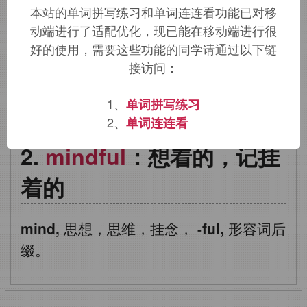
本站的单词拼写练习和单词连连看功能已对移
mind,
思想，思维，挂念，
-ful,
形容词后
动端进行了适配优化，现已能在移动端进行很
缀。
好的使用，需要这些功能的同学请通过以下链
接访问：
该词的英语词源请访问趣词词源英文版：
1、
单词拼写练习
mindful
词源，
mindful
含义。
2、
单词连连看
mindful
：想着的，记挂
着的
mind,
思想，思维，挂念，
-ful,
形容词后
缀。