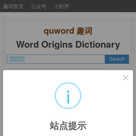
趣词首页
公众号
小程序
quword
趣词
Word Origins Dictionary
A
B
C
D
E
F
G
H
I
J
K
L
M
×
N
O
P
Q
R
S
T
U
V
W
X
Y
Z
i
mindful
：想着的，记挂
站点提示
着的