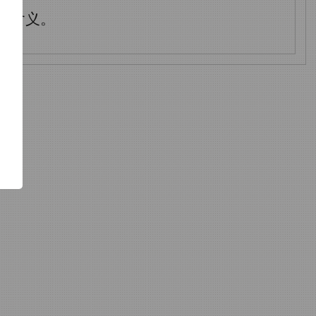
t
含义。
了
功