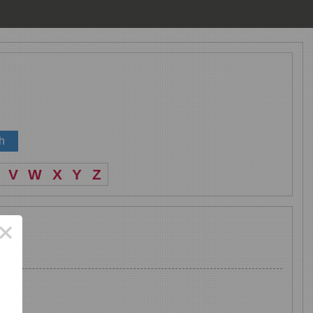
V
W
X
Y
Z
×