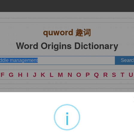
quword
趣词
Word Origins Dictionary
F
G
H
I
J
K
L
M
N
O
P
Q
R
S
T
U
中层管理人员
i