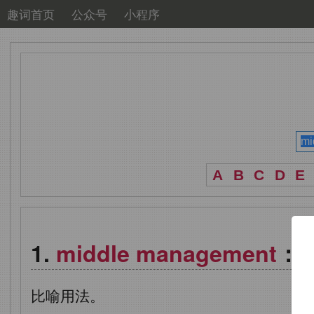
趣词首页
公众号
小程序
A
B
C
D
E
middle management
：
比喻用法。