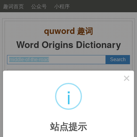
趣词首页
公众号
小程序
quword
趣词
Word Origins Dictionary
A
B
C
D
E
F
G
H
I
J
K
L
M
×
N
O
P
Q
R
S
T
U
V
W
X
Y
Z
i
middle-of-the-road
：
站点提示
折衷的