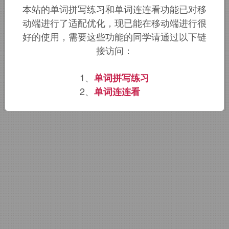
本站的单词拼写练习和单词连连看功能已对移
比喻用法。
动端进行了适配优化，现已能在移动端进行很
好的使用，需要这些功能的同学请通过以下链
该词的英语词源请访问趣词词源英文版：
接访问：
middle-of-the-road
词源，
middle-of-
1、
单词拼写练习
the-road
含义。
2、
单词连连看