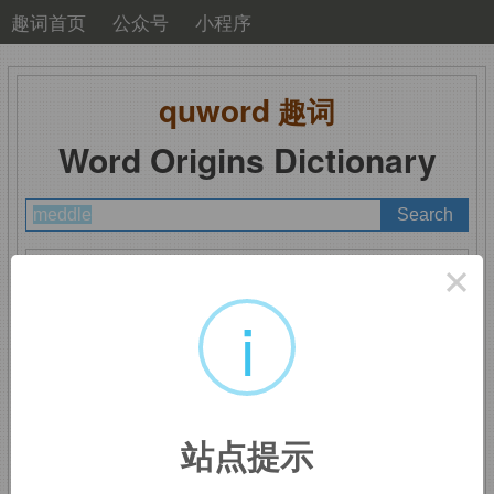
趣词首页
公众号
小程序
quword
趣词
Word Origins Dictionary
A
B
C
D
E
F
G
H
I
J
K
L
M
×
N
O
P
Q
R
S
T
U
V
W
X
Y
Z
i
meddle
：干预，管闲事
站点提示
来自古法语
medler,
混合，干预，来自拉