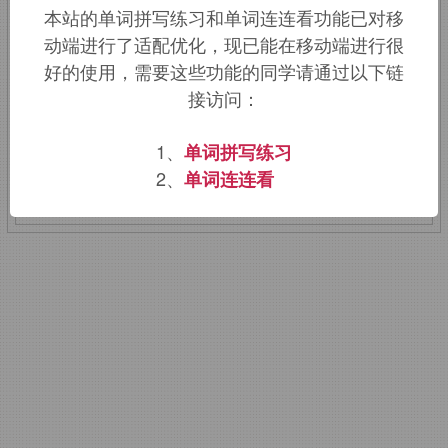
本站的单词拼写练习和单词连连看功能已对移
丁语
miscere,
混合，搅拌，词源同
动端进行了适配优化，现已能在移动端进行很
mix,miscellany.
后引申词义干预，管闲
好的使用，需要这些功能的同学请通过以下链
事。
接访问：
该词的英语词源请访问趣词词源英文版：
1、
单词拼写练习
meddle
词源，
meddle
含义。
2、
单词连连看