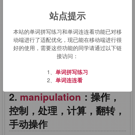
来自拉丁语
manipulus,
手满的，用手握
站点提示
住的，来自
manus,
手，词源同
manual,-pul,
满的，词源同
full,fill.
引申
本站的单词拼写练习和单词连连看功能已对移
动端进行了适配优化，现已能在移动端进行很
词义操纵，控制。
好的使用，需要这些功能的同学请通过以下链
接访问：
该词的英语词源请访问趣词词源英文版：
manipulation
词源，
manipulation
含
1、
单词拼写练习
义。
2、
单词连连看
manipulation
：操作，
控制，处理，计算，翻转，
手动操作