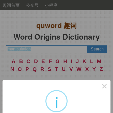
趣词首页
公众号
小程序
quword
趣词
Word Origins Dictionary
A
B
C
D
E
F
G
H
I
J
K
L
M
N
O
P
Q
R
S
T
U
V
W
X
Y
Z
×
i
manipulation
：操纵，
控制