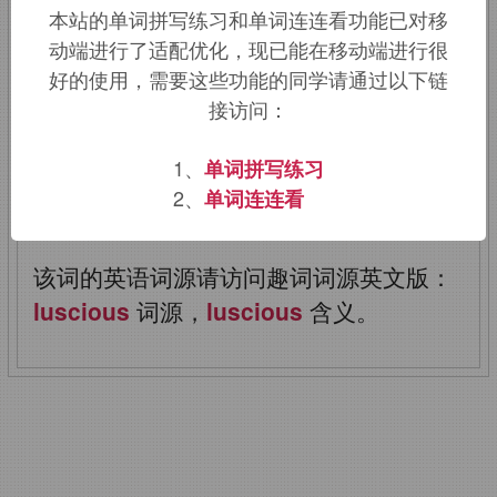
本站的单词拼写练习和单词连连看功能已对移
来自
lusty
，有胃口的，愉悦的，字母
t
动端进行了适配优化，现已能在移动端进行很
讹误或音变拼作字母
c,
比较
vice,vitiate.
好的使用，需要这些功能的同学请通过以下链
接访问：
词义由美味的引申为性感的，参照
dish,dishy
(性感的)。俗词源认为该词来
1、
单词拼写练习
自
delicious
的口语
licious,
后来拼作
2、
单词连连看
luscious.
该词的英语词源请访问趣词词源英文版：
luscious
词源，
luscious
含义。