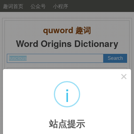
趣词首页
公众号
小程序
quword
趣词
Word Origins Dictionary
A
B
C
D
E
F
G
H
I
J
K
L
M
×
N
O
P
Q
R
S
T
U
V
W
X
Y
Z
i
luscious
：美味的，性
站点提示
感的