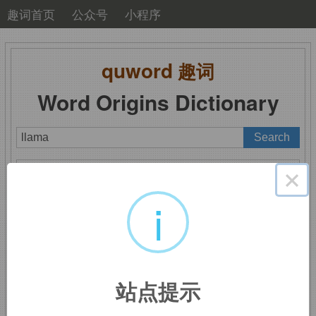
趣词首页
公众号
小程序
quword
趣词
Word Origins Dictionary
A
B
C
D
E
F
G
H
I
J
K
L
M
×
N
O
P
Q
R
S
T
U
V
W
X
Y
Z
i
llama
：南美羊驼
站点提示
来自南美土著语。