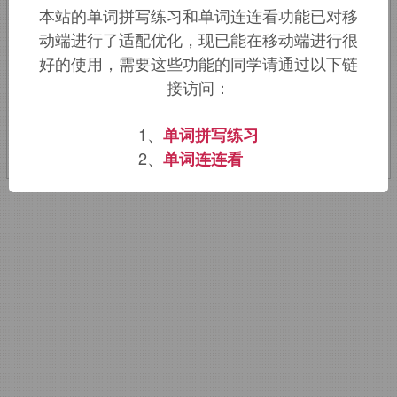
本站的单词拼写练习和单词连连看功能已对移
coper,
铜，词源同
copper.
因其鱼肉鲜红
动端进行了适配优化，现已能在移动端进行很
如铜而得名，后用于指烟熏鲱鱼。
好的使用，需要这些功能的同学请通过以下链
接访问：
该词的英语词源请访问趣词词源英文版：
kipper
词源，
kipper
含义。
1、
单词拼写练习
2、
单词连连看