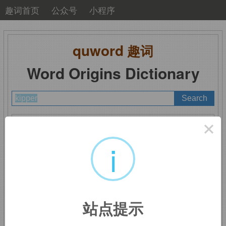
趣词首页
公众号
小程序
quword
趣词
Word Origins Dictionary
A
B
C
D
E
F
G
H
I
J
K
L
M
×
N
O
P
Q
R
S
T
U
V
W
X
Y
Z
i
kipper
：烟熏鲱鱼
站点提示
来自古英语
cypera,
公鲑鱼，可能来自