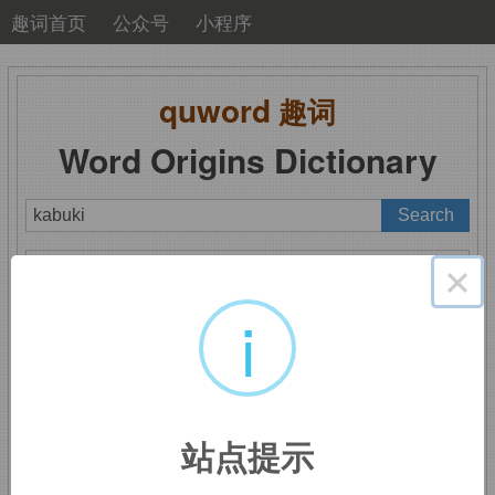
趣词首页
公众号
小程序
quword
趣词
Word Origins Dictionary
A
B
C
D
E
F
G
H
I
J
K
L
M
×
N
O
P
Q
R
S
T
U
V
W
X
Y
Z
i
kabuki
：歌舞伎
站点提示
来自日本化汉语，
ka,
歌，
bu,
舞，
ki,