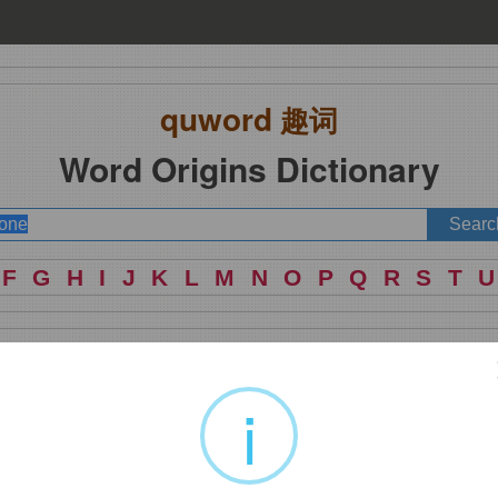
quword
趣词
Word Origins Dictionary
F
G
H
I
J
K
L
M
N
O
P
Q
R
S
T
U
i
庄重的说。