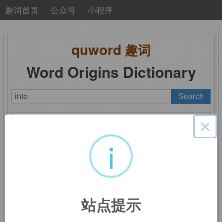
趣词首页
公众号
小程序
quword
趣词
Word Origins Dictionary
A
B
C
D
E
F
G
H
I
J
K
L
M
×
N
O
P
Q
R
S
T
U
V
W
X
Y
Z
i
into
：进入
站点提示
来自古英语
in to.
比较
upon.