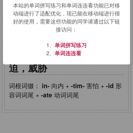
本站的单词拼写练习和单词连连看功能已对移
即使害怕，恐吓，威胁。
动端进行了适配优化，现已能在移动端进行很
好的使用，需要这些功能的同学请通过以下链
该词的英语词源请访问趣词词源英文版：
接访问：
intimidate
词源，
intimidate
含义。
1、
单词拼写练习
intimidate
：恐吓，胁
2、
单词连连看
迫，威胁
词根词缀：
in-
向内
+
-tim-
害怕
+
-id
形
容词词尾
+
-ate
动词词尾