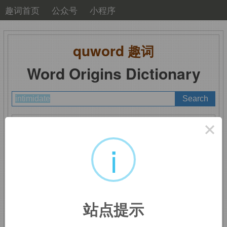
趣词首页
公众号
小程序
quword
趣词
Word Origins Dictionary
A
B
C
D
E
F
G
H
I
J
K
L
M
×
N
O
P
Q
R
S
T
U
V
W
X
Y
Z
i
intimidate
：恐吓，威胁
站点提示
in-,
进入，使，
timid,
胆小的，害怕的。