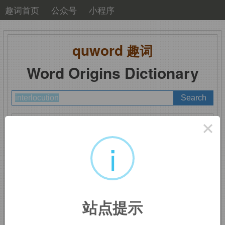
趣词首页
公众号
小程序
quword
趣词
Word Origins Dictionary
A
B
C
D
E
F
G
H
I
J
K
L
M
×
N
O
P
Q
R
S
T
U
V
W
X
Y
Z
i
interlocution
：对话
站点提示
词根词缀：
inter-
中间
,
之间
,
相互
+
-