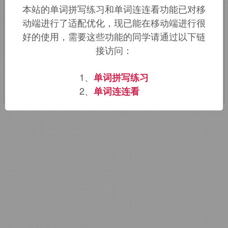
本站的单词拼写练习和单词连连看功能已对移
locut-
说
+
-ion
名词词尾
动端进行了适配优化，现已能在移动端进行很
好的使用，需要这些功能的同学请通过以下链
该词的英语词源请访问趣词词源英文版：
接访问：
interlocution
词源，
interlocution
含
义。
1、
单词拼写练习
2、
单词连连看