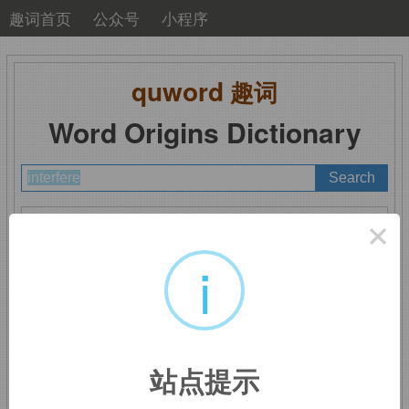
趣词首页
公众号
小程序
quword
趣词
Word Origins Dictionary
A
B
C
D
E
F
G
H
I
J
K
L
M
×
N
O
P
Q
R
S
T
U
V
W
X
Y
Z
i
interfere
：干扰，干涉
站点提示
inter-,
在内，在中间，相互，
-fer,
击，