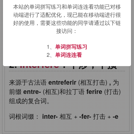
本站的单词拼写练习和单词连连看功能已对移
打，钻孔，词源同
bore,perforate.
引申
动端进行了适配优化，现已能在移动端进行很
词义干扰，干涉。
好的使用，需要这些功能的同学请通过以下链
接访问：
该词的英语词源请访问趣词词源英文版：
interfere
词源，
interfere
含义。
1、
单词拼写练习
2、
单词连连看
interfere
：干涉，干预
来源于古法语
entreferir
(相互打击)
,
为
前缀
entre-
(相互)和拉丁语
ferire
(打击)
组成的复合词。
词根词缀：
inter-
相互
+
-fer-
打击
+
-e