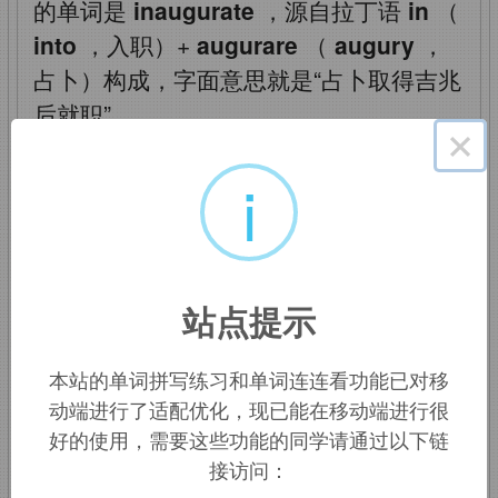
的单词是
inaugurate
，源自拉丁语
in
（
into
，入职）+
augurare
（
augury
，
占卜）构成，字面意思就是“占卜取得吉兆
后就职”。
×
augury
：['ɔːgjʊrɪ]
n.
占卜，预言，预兆
i
inaugurate
：[i'nɔ:ɡjureit]
vt.
举行就职典
礼，开辟，创新，开始
站点提示
inauguration
：[ɪ,nɔːgjʊ'reɪʃ(ə)n]
n.
就职
典礼，开幕式，开创
本站的单词拼写练习和单词连连看功能已对移
动端进行了适配优化，现已能在移动端进行很
inaugurate
：为…举行
好的使用，需要这些功能的同学请通过以下链
接访问：
就职典礼，为…举行开幕仪