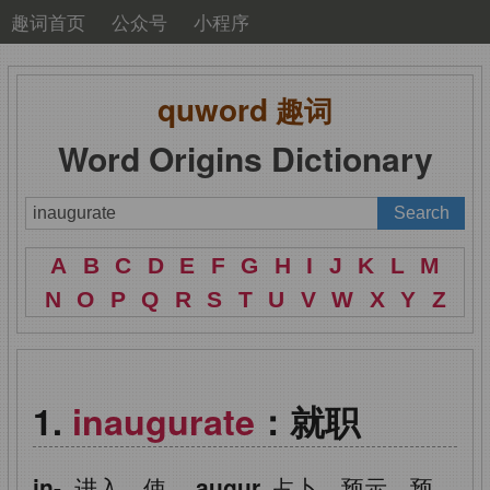
趣词首页
公众号
小程序
quword
趣词
Word Origins Dictionary
A
B
C
D
E
F
G
H
I
J
K
L
M
N
O
P
Q
R
S
T
U
V
W
X
Y
Z
inaugurate
：就职
in-,
进入，使，
augur,
占卜，预示，预