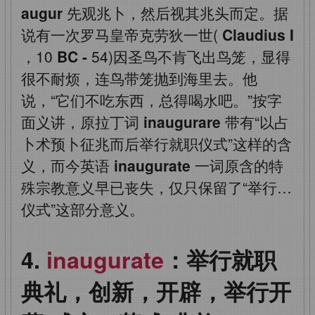
augur
先观兆卜，然后视其兆头而定。据
说有一次罗马皇帝克劳狄一世(
Claudius I
，10
BC -
54)因圣鸟不肯飞出鸟笼，显得
很不耐烦，连鸟带笼抛到海里去。他
说，“它们不吃东西，总得喝水吧。”按字
面义讲，原拉丁词
inaugurare
带有“以占
卜术预卜征兆而后举行就职仪式”这样的含
义，而今英语
inaugurate
一词原含的特
殊宗教意义早已丧失，仅只保留了“举行…
仪式”这部分意义。
inaugurate
：举行就职
典礼，创新，开辟，举行开