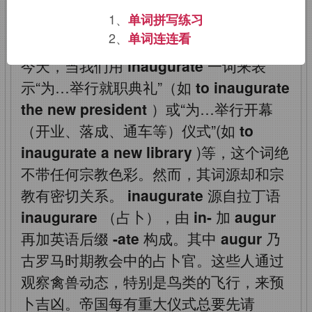
式
1、
单词拼写练习
2、
单词连连看
今天，当我们用
inaugurate
一词来表
示“为…举行就职典礼”（如
to inaugurate
the new president
）或“为…举行开幕
（开业、落成、通车等）仪式”(如
to
inaugurate a new library
)等，这个词绝
不带任何宗教色彩。然而，其词源却和宗
教有密切关系。
inaugurate
源自拉丁语
inaugurare
（占卜），由
in-
加
augur
再加英语后缀
-ate
构成。其中
augur
乃
古罗马时期教会中的占卜官。这些人通过
观察禽兽动态，特别是鸟类的飞行，来预
卜吉凶。帝国每有重大仪式总要先请