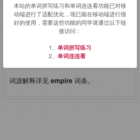
本站的单词拼写练习和单词连连看功能已对移
词源同
empire,
帝国，帝权。
动端进行了适配优化，现已能在移动端进行很
好的使用，需要这些功能的同学请通过以下链
该词的英语词源请访问趣词词源英文版：
接访问：
imperial
词源，
imperial
含义。
1、
单词拼写练习
2、
单词连连看
imperial
：帝国的
词源解释详见
empire
词条。