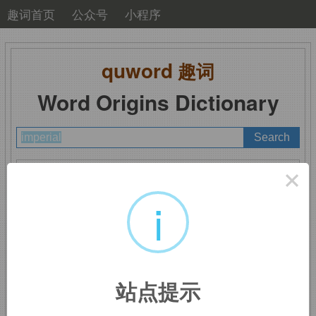
趣词首页
公众号
小程序
quword
趣词
Word Origins Dictionary
A
B
C
D
E
F
G
H
I
J
K
L
M
×
N
O
P
Q
R
S
T
U
V
W
X
Y
Z
i
imperial
：帝国的，皇室
站点提示
的