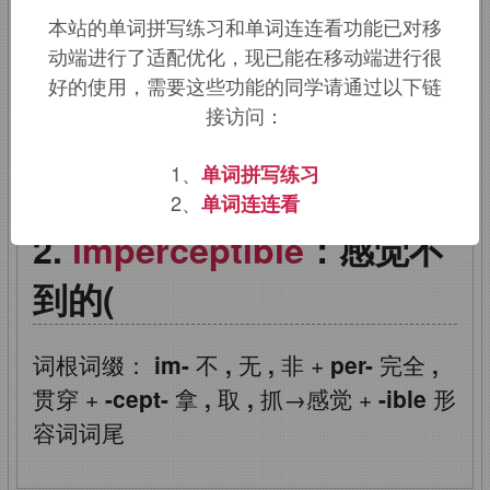
本站的单词拼写练习和单词连连看功能已对移
im-,
不，非，
perceptible,
可感知的。
动端进行了适配优化，现已能在移动端进行很
好的使用，需要这些功能的同学请通过以下链
该词的英语词源请访问趣词词源英文版：
接访问：
imperceptible
词源，
imperceptible
含
义。
1、
单词拼写练习
2、
单词连连看
imperceptible
：感觉不
到的(
词根词缀：
im-
不
,
无
,
非
+
per-
完全
,
贯穿
+
-cept-
拿
,
取
,
抓→感觉
+
-ible
形
容词词尾