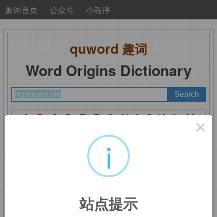
趣词首页
公众号
小程序
quword
趣词
Word Origins Dictionary
A
B
C
D
E
F
G
H
I
J
K
L
M
×
N
O
P
Q
R
S
T
U
V
W
X
Y
Z
i
imperceptible
：无法感
站点提示
知的