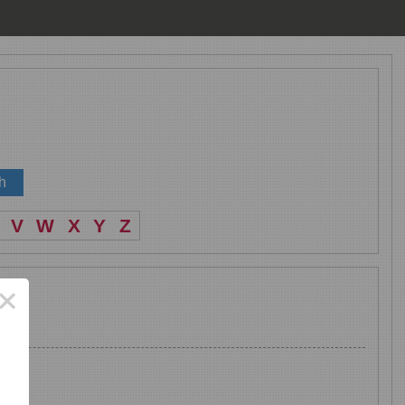
V
W
X
Y
Z
×