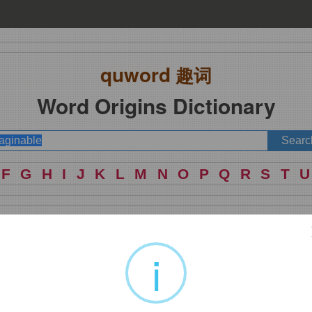
quword
趣词
Word Origins Dictionary
F
G
H
I
J
K
L
M
N
O
P
Q
R
S
T
U
i