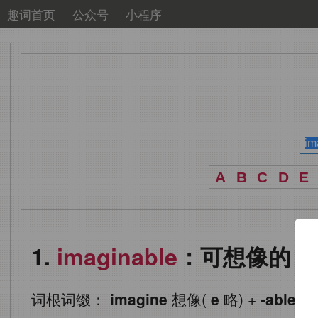
趣词首页
公众号
小程序
A
B
C
D
E
imaginable
：可想像的
词根词缀：
imagine
想像(
e
略)
+
-able