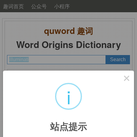
趣词首页
公众号
小程序
quword
趣词
Word Origins Dictionary
A
B
C
D
E
F
G
H
I
J
K
L
M
×
N
O
P
Q
R
S
T
U
V
W
X
Y
Z
i
illuminati
：(自称)有睿
站点提示
智的人，先觉者