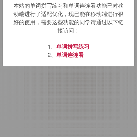
本站的单词拼写练习和单词连连看功能已对移
词根词缀：
il-
向内
+
-lumin-
光
,
照
+
-
动端进行了适配优化，现已能在移动端进行很
ati
好的使用，需要这些功能的同学请通过以下链
接访问：
该词的英语词源请访问趣词词源英文版：
1、
单词拼写练习
illuminati
词源，
illuminati
含义。
2、
单词连连看