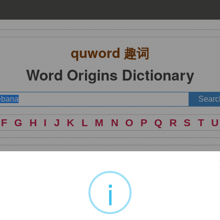
quword
趣词
Word Origins Dictionary
F
G
H
I
J
K
L
M
N
O
P
Q
R
S
T
U
i
可能最终来自汉语。