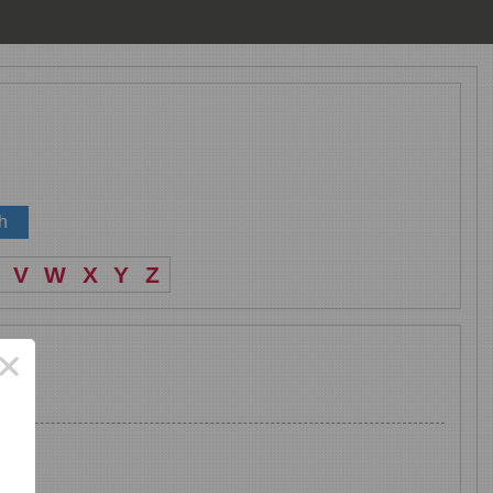
V
W
X
Y
Z
×