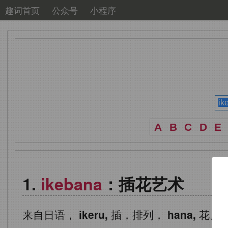
趣词首页
公众号
小程序
A
B
C
D
E
ikebana
：插花艺术
来自日语，
ikeru,
插，排列，
hana,
花。