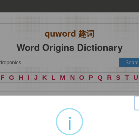
quword
趣词
Word Origins Dictionary
F
G
H
I
J
K
L
M
N
O
P
Q
R
S
T
U
i
同
span,pendulum.
即在溶液中栽培。