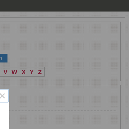
V
W
X
Y
Z
×