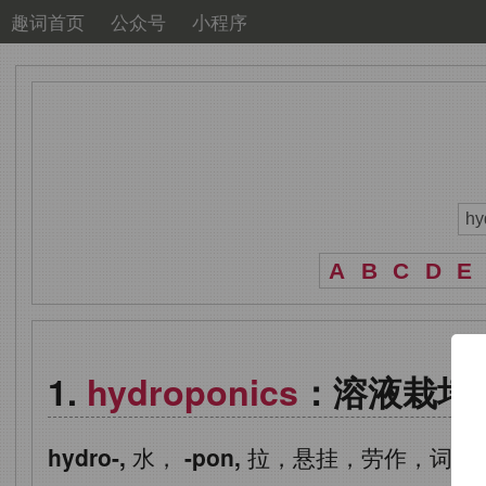
趣词首页
公众号
小程序
A
B
C
D
E
hydroponics
：溶液栽培
hydro-,
水，
-pon,
拉，悬挂，劳作，词源