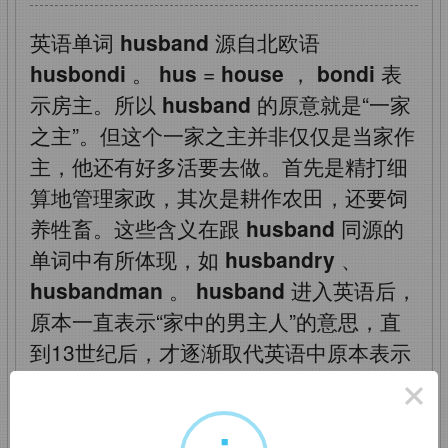
英语单词
husband
源自北欧语
husbondi
。
hus
=
house
，
bondi
表
示房主。所以
husband
的原意就是“一家
之主”。但这个一家之主并非仅仅是当家作
主，他还有好多活要去做。首先是精打细
算地管理家政，其次是耕作农田，还要饲
养牲畜。这些含义在跟
husband
同源的
单词中有所体现，如
husbandry
、
husbandman
。
husband
进入英语后，
原本一直表示“家中的男主人”的意思，直
到13世纪后，才逐渐取代英语中原本表示
丈夫的
wer
一词，成为“丈夫”的常用表
×
达。所以在西方的婚礼上，牧师宣布两人
成为夫妻时，用的是“
man and wife
”，