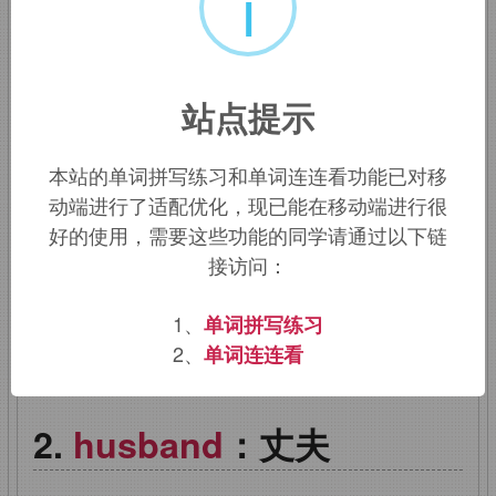
i
而不是“
husband and wife
”。
husband
：['hzbnd]
n.
丈夫
v.
节俭地使
站点提示
用（管理）
本站的单词拼写练习和单词连连看功能已对移
husbandry
：['hzbndr]
n.
饲养，畜牧，
动端进行了适配优化，现已能在移动端进行很
务农，耕种，家政
好的使用，需要这些功能的同学请通过以下链
接访问：
husbandman
：['hzbn(d)mn]
n.
农夫
1、
单词拼写练习
该词的英语词源请访问趣词词源英文版：
2、
单词连连看
husband
词源，
husband
含义。
husband
：丈夫