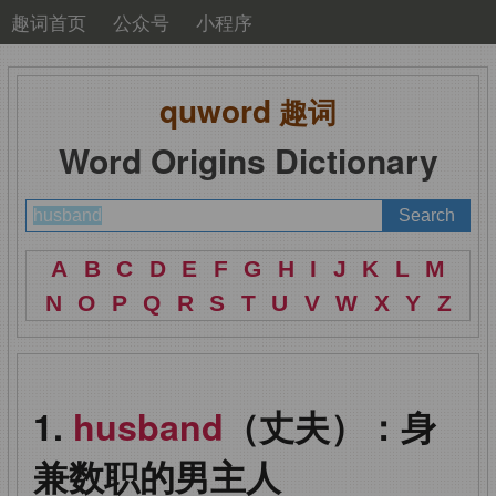
趣词首页
公众号
小程序
quword
趣词
Word Origins Dictionary
A
B
C
D
E
F
G
H
I
J
K
L
M
N
O
P
Q
R
S
T
U
V
W
X
Y
Z
husband
（丈夫）：身
兼数职的男主人