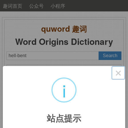
趣词首页
公众号
小程序
quword
趣词
Word Origins Dictionary
A
B
C
D
E
F
G
H
I
J
K
L
M
×
N
O
P
Q
R
S
T
U
V
W
X
Y
Z
i
hell-bent
：不顾一切
站点提示
hell,
地狱，此处表强调，
bent,
弯的，此