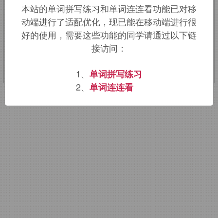
本站的单词拼写练习和单词连连看功能已对移
处表发疯的。引申词义不顾一切。
动端进行了适配优化，现已能在移动端进行很
好的使用，需要这些功能的同学请通过以下链
该词的英语词源请访问趣词词源英文版：
接访问：
hell-bent
词源，
hell-bent
含义。
1、
单词拼写练习
2、
单词连连看