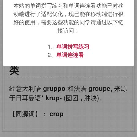
本站的单词拼写练习和单词连连看功能已对移
crowd,aggregate.
动端进行了适配优化，现已能在移动端进行很
好的使用，需要这些功能的同学请通过以下链
该词的英语词源请访问趣词词源英文版：
接访问：
group
词源，
group
含义。
1、
单词拼写练习
group
：组，群，团体，
2、
单词连连看
类
经意大利语
gruppo
和法语
groupe,
来源
于日耳曼语*
krup-
(圆团
,
肿块)。
【同源词】：
crop