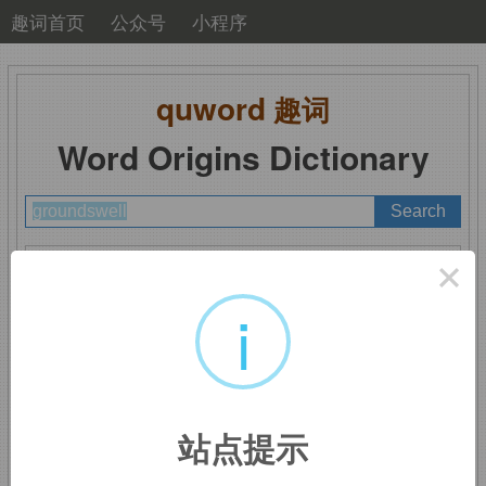
趣词首页
公众号
小程序
quword
趣词
Word Origins Dictionary
A
B
C
D
E
F
G
H
I
J
K
L
M
×
N
O
P
Q
R
S
T
U
V
W
X
Y
Z
i
groundswell
：群情高涨
站点提示
来自
ground
和
swell
的组合词，即大地