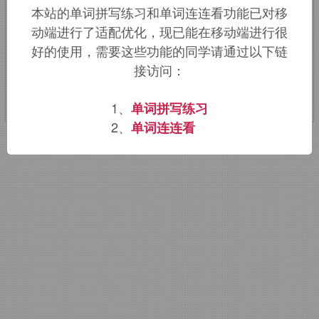
本站的单词拼写练习和单词连连看功能已对移
膨胀，比喻义群情高涨。
动端进行了适配优化，现已能在移动端进行很
好的使用，需要这些功能的同学请通过以下链
该词的英语词源请访问趣词词源英文版：
接访问：
groundswell
词源，
groundswell
含义。
1、
单词拼写练习
2、
单词连连看