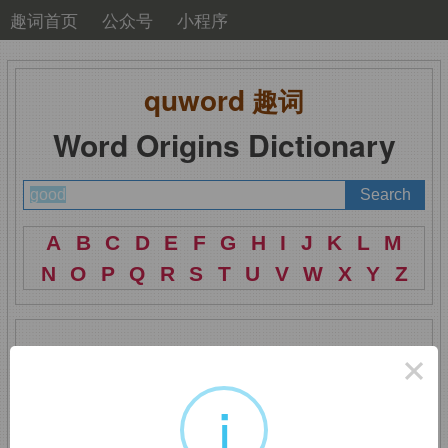
趣词首页
公众号
小程序
quword
趣词
Word Origins Dictionary
A
B
C
D
E
F
G
H
I
J
K
L
M
N
O
P
Q
R
S
T
U
V
W
X
Y
Z
×
good
：好的
i
来自
PIE
*
ghedh,
连接，匹配，词源同