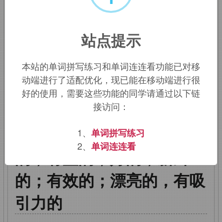
gather.
与
god
没有词源关系。
站点提示
该词的英语词源请访问趣词词源英文版：
good
词源，
good
含义。
本站的单词拼写练习和单词连连看功能已对移
动端进行了适配优化，现已能在移动端进行很
good
：良好的，令人满
好的使用，需要这些功能的同学请通过以下链
接访问：
意的，正当的，适宜的，令
人愉快的；有用的，合适
1、
单词拼写练习
2、
单词连连看
的，有益的；好的；新鲜
的；有效的；漂亮的，有吸
引力的