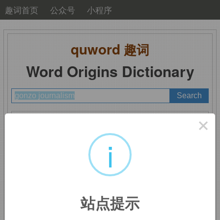
趣词首页
公众号
小程序
quword
趣词
Word Origins Dictionary
A
B
C
D
E
F
G
H
I
J
K
L
M
×
N
O
P
Q
R
S
T
U
V
W
X
Y
Z
i
gonzo journalism
：新
站点提示
闻炒作，哗众取宠的新闻报