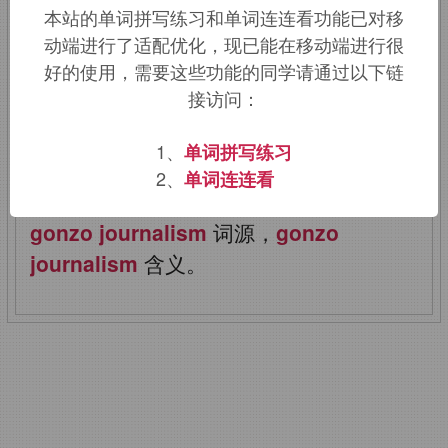
道
本站的单词拼写练习和单词连连看功能已对移
动端进行了适配优化，现已能在移动端进行很
好的使用，需要这些功能的同学请通过以下链
俚语词，可能来自西班牙语，笨鹅，傻
接访问：
瓜，词源同
goose, gander.
用来指哗众
取宠的报道。
1、
单词拼写练习
2、
单词连连看
该词的英语词源请访问趣词词源英文版：
gonzo journalism
词源，
gonzo
journalism
含义。