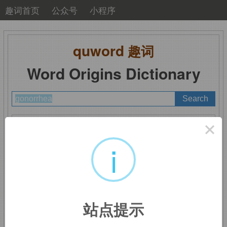
趣词首页
公众号
小程序
quword
趣词
Word Origins Dictionary
A
B
C
D
E
F
G
H
I
J
K
L
M
×
N
O
P
Q
R
S
T
U
V
W
X
Y
Z
i
gonorrhea
：淋病
站点提示
gonad,
性腺。
-rrh,
流，词源同