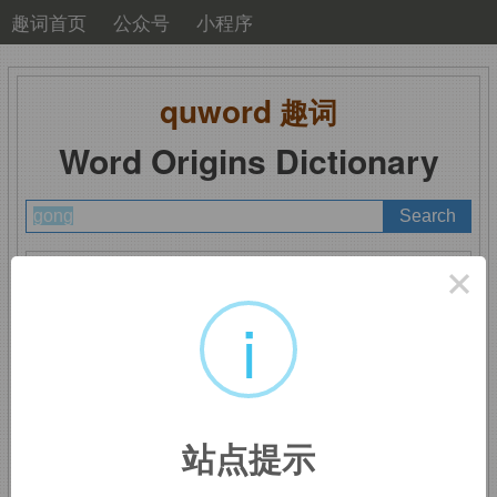
趣词首页
公众号
小程序
quword
趣词
Word Origins Dictionary
A
B
C
D
E
F
G
H
I
J
K
L
M
×
N
O
P
Q
R
S
T
U
V
W
X
Y
Z
i
gong
：锣
站点提示
来自马来语，模仿敲锣发出的声音。