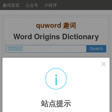
趣词首页
公众号
小程序
quword
趣词
Word Origins Dictionary
A
B
C
D
E
F
G
H
I
J
K
L
M
×
N
O
P
Q
R
S
T
U
V
W
X
Y
Z
i
gobshite
：胡说八道
站点提示
gob,
嘴。
shite,
来自
shit
的拼写变体，