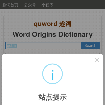
趣词首页
公众号
小程序
quword
趣词
Word Origins Dictionary
A
B
C
D
E
F
G
H
I
J
K
L
M
×
N
O
P
Q
R
S
T
U
V
W
X
Y
Z
i
goblin
：小妖精
站点提示
词源不详，可能来自
cobalt
，小妖精。