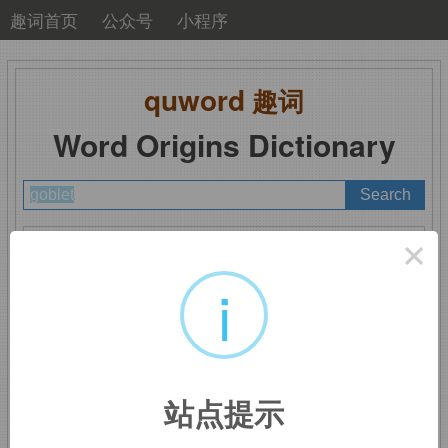
趣词首页
公众号
小程序
quword
趣词
Word Origins Dictionary
A
B
C
D
E
F
G
H
I
J
K
L
M
×
N
O
P
Q
R
S
T
U
V
W
X
Y
Z
i
goblet
：高脚酒杯
站点提示
来自
gob,
嘴。
-let,
小词后缀。