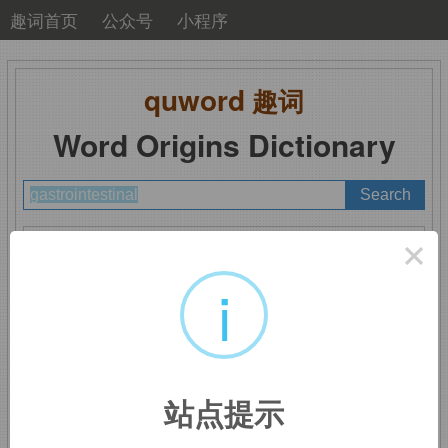
趣词首页
公众号
小程序
quword
趣词
Word Origins Dictionary
A
B
C
D
E
F
G
H
I
J
K
L
M
×
N
O
P
Q
R
S
T
U
V
W
X
Y
Z
i
gastrointestinal
：胃肠
站点提示
的