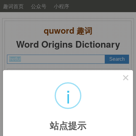
趣词首页
公众号
小程序
quword
趣词
Word Origins Dictionary
A
B
C
D
E
F
G
H
I
J
K
L
M
×
N
O
P
Q
R
S
T
U
V
W
X
Y
Z
i
fretful
：焦虑的
站点提示
来自
fret,
焦虑。