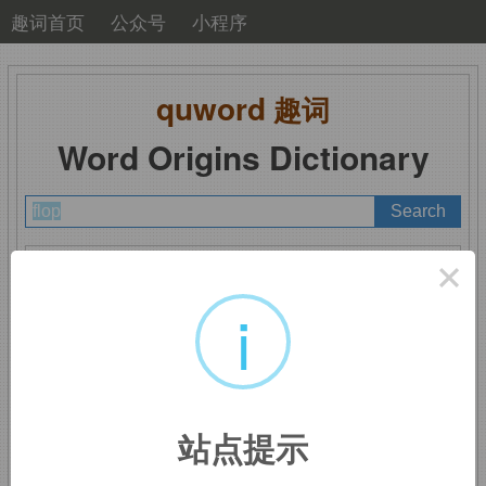
趣词首页
公众号
小程序
quword
趣词
Word Origins Dictionary
A
B
C
D
E
F
G
H
I
J
K
L
M
×
N
O
P
Q
R
S
T
U
V
W
X
Y
Z
i
flop
：猛然坐下，失败
站点提示
来自
flap
拼写变体，飘动，翻动。字母
o