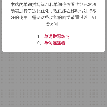
本站的单词拼写练习和单词连连看功能已对移
较字母
a
声音更重，引申词义猛然坐下，
动端进行了适配优化，现已能在移动端进行很
倒地。
好的使用，需要这些功能的同学请通过以下链
接访问：
该词的英语词源请访问趣词词源英文版：
flop
词源，
flop
含义。
1、
单词拼写练习
2、
单词连连看